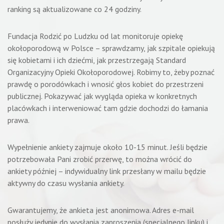
ranking są aktualizowane co 24 godziny.
Fundacja Rodzić po Ludzku od lat monitoruje opiekę
okołoporodową w Polsce – sprawdzamy, jak szpitale opiekują
się kobietami i ich dziećmi, jak przestrzegają Standard
Organizacyjny Opieki Okołoporodowej. Robimy to, żeby poznać
prawdę o porodówkach i wnosić głos kobiet do przestrzeni
publicznej. Pokazywać jak wygląda opieka w konkretnych
placówkach i interweniować tam gdzie dochodzi do łamania
prawa.
Wypełnienie ankiety zajmuje około 10-15 minut. Jeśli będzie
potrzebowała Pani zrobić przerwę, to można wrócić do
ankiety później – indywidualny link przesłany w mailu będzie
aktywny do czasu wysłania ankiety.
Gwarantujemy, że ankieta jest anonimowa. Adres e-mail
posłuży jedynie do wysłania zaproszenia (specjalnego linku) i