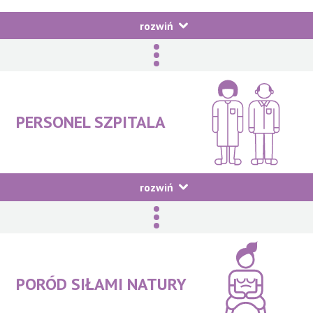
rozwiń
PERSONEL SZPITALA
rozwiń
Personel w Izbie Przyjęć
6 na 10 kobiet
zdecydowanie wybrałoby ten szpital jeszcze raz
Okazywał Pani szacunek
PORÓD SIŁAMI NATURY