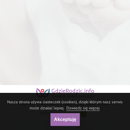
Nasza strona używa ciasteczek (cookies), dzięki którym nasz serwis
Copyright © Fundacja Rodzić Po Ludzku. Wszelkie prawa zastrzeżone
może działać lepiej.
Dowiedz się więcej
Smultron Web Development
Akceptuję