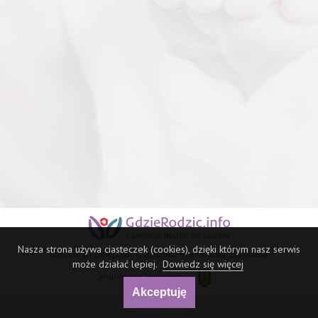
Nasza strona używa ciasteczek (cookies), dzięki którym nasz serwis
Copyright © Fundacja Rodzić Po Ludzku. Wszelkie prawa zastrzeżone
może działać lepiej.
Dowiedz się więcej
Smultron Web Development
Akceptuję